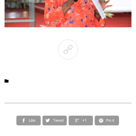

Catégorie

Like
Tweet
+1
Pin it



