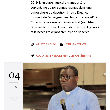
2019, le groupe musical a transporté la
soixantaine de personnes réunies dans une
atmosphère de dévotion à notre Dieu. Au
moment de l’enseignement, le conducteur AKPA
Corentin a rappelé le thème central (sanctifier
Dieu par le renouvellement de notre intelligence)
et la nécessité d’impacter les cinq sphères…
CATÉGORIE
ARISTIDE ACHIO
ENSEIGNEMENTS


CATÉGORIE
CULTURES
,
ENSEIGNEMENT
,
VIE CHRÉTIENNE

04
11 '19
Love
0
it