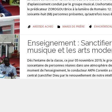
d’aplanissement conduit par le groupe musical. L’exhortatio
le prédicateur ZOROGOU Brice à la lumière de Romains 12 : 
soixante-huit (68) personnes présentes, qu’autrefois nous
CATÉGORIE
CATÉGORIE
ARISTIDE ACHIO
MARDI DE PRIÈRE
EXHORTATION



Enseignement : Sanctifier
musique et les arts mode
Dès l’entame de la classe, ce jour 05 novembre 2019, le gro
soixantaine de personnes réunies dans une atmosphère de 
moment de l’enseignement, le conducteur AKPA Corentin a 
central (sanctifier Dieu par le renouvellement de notre intell
d’impacter les cinq sphères…
CATÉGORIE
CATÉGORIE
ARISTIDE ACHIO
ENSEIGNEMENTS
CULTURES
,
EN


