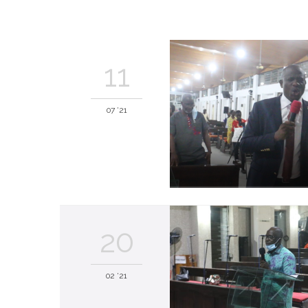
11
07 '21
20
02 '21