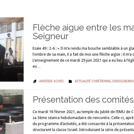
Flèche aigue entre les m
Seigneur
Esaïe 49 : 2-6 : « Il m’a rendu ma bouche semblable à un glai
l’ombre de sa main, il a fait de moi une flèche aigüe : il m’
L’enseignement de ce mardi 29 juin 2021 qui a eu lieu à l’égli
eu…
CATÉGORIE
ARISTIDE ACHIO
ACTUALITÉ CHRÉTIENNE
,
ENSEIGNEMEN


Présentation des comités
Ce mardi 16 février 2021, au temple du Jubilé de l’EMU de Co
sa 3ème séance hebdomadaire de rencontre. Celle-ci, aprè
du programme d’activités, a été consacrée à la présentatio
structurent la classe Israël. Introduisant la série de présen