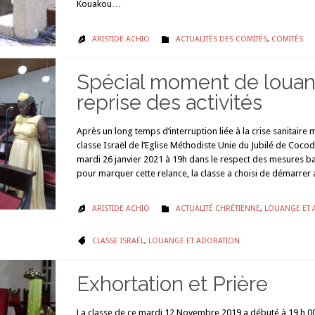
Kouakou…
CATÉGORIE
ARISTIDE ACHIO
ACTUALITÉS DES COMITÉS
,
COMITÉS


Spécial moment de loua
reprise des activités
Après un long temps d’interruption liée à la crise sanitaire 
classe Israël de l’Eglise Méthodiste Unie du Jubilé de Cocody
mardi 26 janvier 2021 à 19h dans le respect des mesures ba
pour marquer cette relance, la classe a choisi de démarre
CATÉGORIE
ARISTIDE ACHIO
ACTUALITÉ CHRÉTIENNE
,
LOUANGE ET 


CATÉGORIE
CLASSE ISRAËL
,
LOUANGE ET ADORATION

Exhortation et Prière
La classe de ce mardi 12 Novembre 2019 a débuté à 19 h 