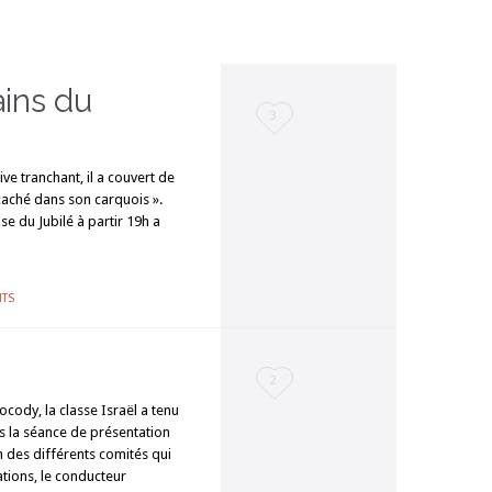
ains du
Love
3
it
ve tranchant, il a couvert de
a caché dans son carquois ».
se du Jubilé à partir 19h a
TS
Love
2
cody, la classe Israël a tenu
it
s la séance de présentation
n des différents comités qui
tations, le conducteur