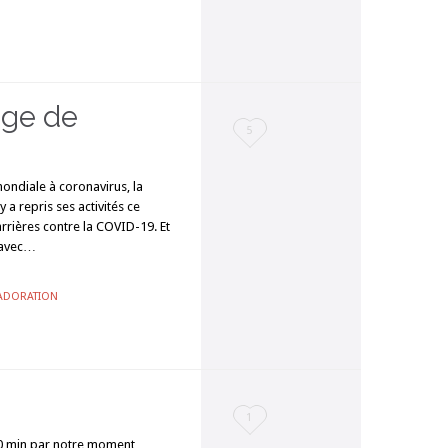
nge de
Love
5
it
mondiale à coronavirus, la
 a repris ses activités ce
rrières contre la COVID-19. Et
r avec…
ADORATION
Love
1
00 min par notre moment