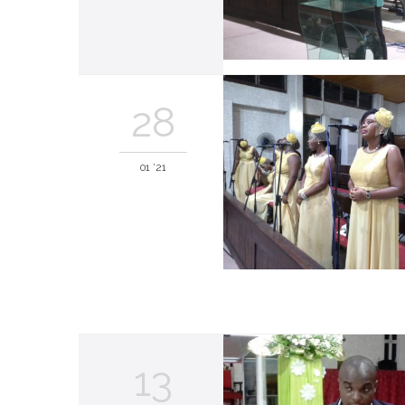
28
01 '21
13