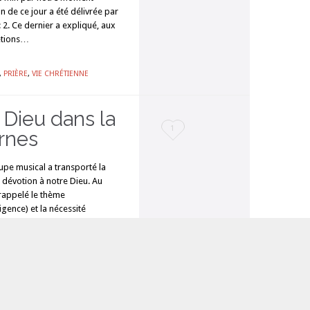
it
n de ce jour a été délivrée par
2. Ce dernier a expliqué, aux
 étions…
,
PRIÈRE
,
VIE CHRÉTIENNE
 Dieu dans la
Love
1
rnes
it
upe musical a transporté la
dévotion à notre Dieu. Au
rappelé le thème
igence) et la nécessité
SEIGNEMENT
,
VIE CHRÉTIENNE